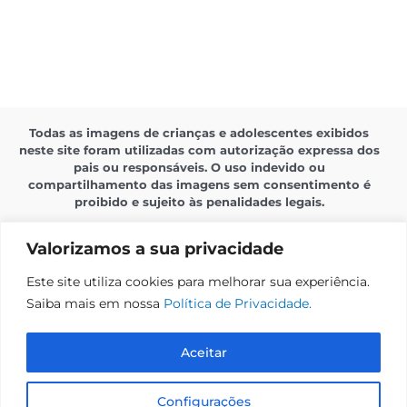
Todas as imagens de crianças e adolescentes exibidos
neste site foram utilizadas com autorização expressa dos
pais ou responsáveis. O uso indevido ou
compartilhamento das imagens sem consentimento é
proibido e sujeito às penalidades legais.
Valorizamos a sua privacidade
Este site utiliza cookies para melhorar sua experiência.
Saiba mais em nossa
Política de Privacidade.
Política de Privacidade
Aceitar
Sistema Amare
Configurações