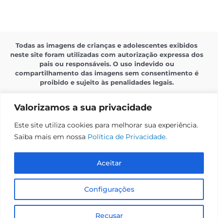
Todas as imagens de crianças e adolescentes exibidos
neste site foram utilizadas com autorização expressa dos
pais ou responsáveis. O uso indevido ou
compartilhamento das imagens sem consentimento é
proibido e sujeito às penalidades legais.
Valorizamos a sua privacidade
Este site utiliza cookies para melhorar sua experiência.
Saiba mais em nossa
Política de Privacidade.
Política de Privacidade
Aceitar
Sistema Amare
Configurações
Todos os direitos reservados à
© 2025
Amare Brasil
PT
Recusar