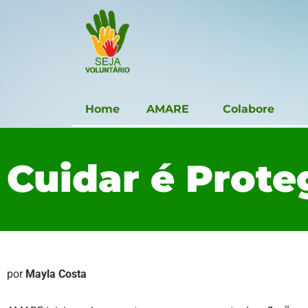
Home
AMARE
Colabore
Cuidar é Prote
por
Mayla Costa