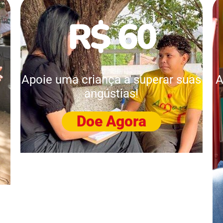
R$ 60
Apoie uma criança a superar suas
A
angústias!
Doe Agora