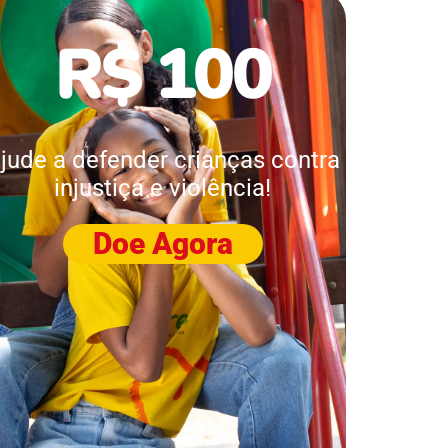
R$ 100
jude a defender crianças contra
injustiça e violência!
Doe Agora