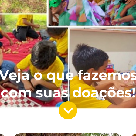
Veja o que fazemo
com suas doações!