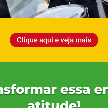
Clique aqui e veja mais
ansformar essa e
atitude!