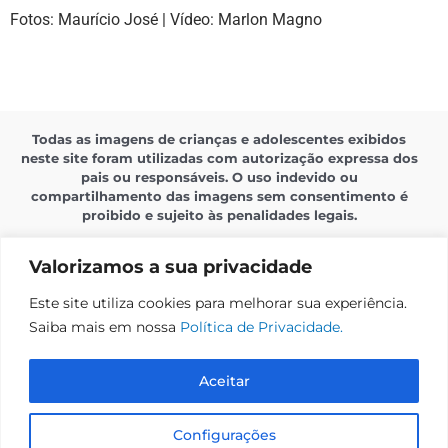
Fotos: Maurício José | Vídeo: Marlon Magno
Todas as imagens de crianças e adolescentes exibidos
neste site foram utilizadas com autorização expressa dos
pais ou responsáveis. O uso indevido ou
compartilhamento das imagens sem consentimento é
proibido e sujeito às penalidades legais.
Valorizamos a sua privacidade
Este site utiliza cookies para melhorar sua experiência.
Saiba mais em nossa
Política de Privacidade.
Política de Privacidade
Aceitar
Sistema Amare
Configurações