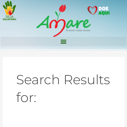
Ir
para
o
conteúdo
Search Results
for: